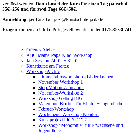
verkürzt werden.
Dann kostet der Kurs für einen Tag pauschal
35€+25€ und für zwei Tage 60€+50€.
Anmeldung
: per Email an post@kunstschule-prib.de
Fragen
können an Ulrike Prib gestellt werden unter 0176/86330741
Offenes Atelier
ABC Mama-Papa-Kind-Workshop
Jam Session 24.01. + 31.01
Kunstkurse am Freitag
Workshop Archiv
Himmelfahrtsworkshop - Bilder kochen
November-Workshop 1
Stop-Motion-Animation
November-Workshop 2
Workshop Getting BIG
Malen und Kochen für Kinder + Jugendliche
Februar-Workshop
Wochenend-Workshop Neudorf
Kunstprojekt PICNIC '17
Workshop "Monotonie" für Erwachsene und
Jugendliche